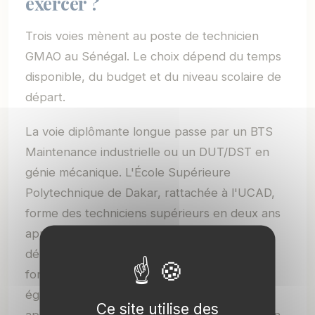
exercer ?
Trois voies mènent au poste de technicien
GMAO au Sénégal. Le choix dépend du temps
disponible, du budget et du niveau scolaire de
départ.
La voie diplômante longue passe par un BTS
Maintenance industrielle ou un DUT/DST en
génie mécanique. L'École Supérieure
Polytechnique de Dakar, rattachée à l'UCAD,
forme des techniciens supérieurs en deux ans
après le bac scientifique ou technique. Son
département de génie mécanique couvre les
fondamentaux du métier. L'IFMET propose
également des BTS techniques accessibles
Ce site utilise des
après le bac. Cette voie offre la légitimité d'un