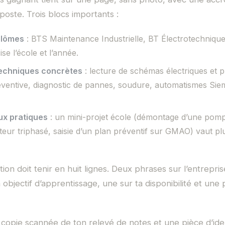
oste. Trois blocs importants :
plômes
: BTS Maintenance Industrielle, BT Électrotechniqu
se l’école et l’année.
echniques concrètes
: lecture de schémas électriques et 
ventive, diagnostic de pannes, soudure, automatismes Sie
aux pratiques
: un mini-projet école (démontage d’une pomp
eur triphasé, saisie d’un plan préventif sur GMAO) vaut plu
tion doit tenir en huit lignes. Deux phrases sur l’entrepri
 objectif d’apprentissage, une sur ta disponibilité et une
 copie scannée de ton relevé de notes et une pièce d’id