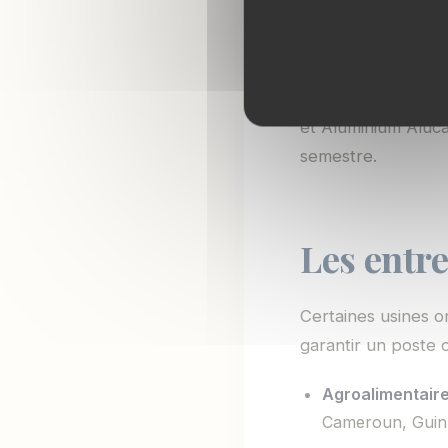
générique.
Les partenariats 
l’ENSPY et l’IUT 
et Aluminium Aluca
semestre.
Les entre
Certaines usines o
garantir un poste o
Agroalimentair
Cameroun, Guinn