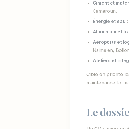
Ciment et maté
Cameroun.
Énergie et eau
:
Aluminium et tr
Aéroports et lo
Nsimalen, Bollor
Ateliers et inté
Cible en priorité l
maintenance formal
Le dossie
Un CV camerounais