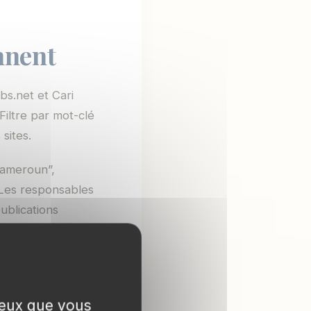
nnent
bs.net et Cari
iltre par mot-clé
 sites.
Cameroun”,
 Les responsables
ublications
ans un rayon de 50
m pour repérer les
 ceux que vous
, pas à la DRH