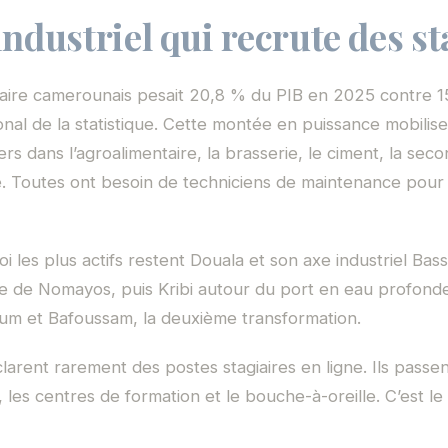
industriel qui recrute des st
aire camerounais pesait 20,8 % du PIB en 2025 contre 1
tional de la statistique. Cette montée en puissance mobil
iers dans l’agroalimentaire, la brasserie, le ciment, la se
ie. Toutes ont besoin de techniciens de maintenance pour 
i les plus actifs restent Douala et son axe industriel Bas
e de Nomayos, puis Kribi autour du port en eau profond
ium et Bafoussam, la deuxième transformation.
larent rarement des postes stagiaires en ligne. Ils passen
 les centres de formation et le bouche-à-oreille. C’est le