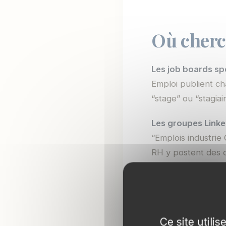
Où cherc
Les job boards sp
Emploi publient ch
“stage” ou “stagiair
Les groupes Linke
“Emplois industrie
RH y postent des o
d’entreprises.
Le contact direct
km de chez toi. C
Ce site utili
usines actives. En