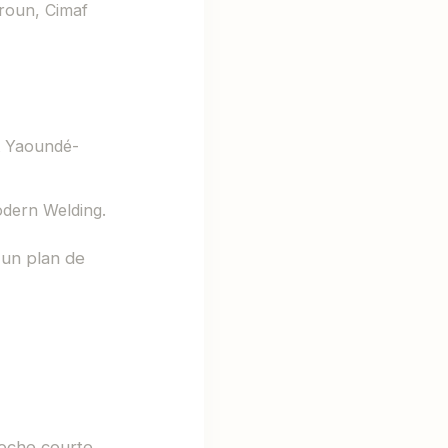
roun, Cimaf
t Yaoundé-
dern Welding.
t un plan de
roche courte