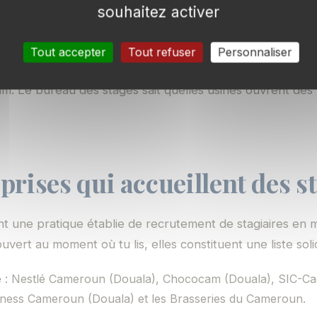
souhaitez activer
école-entreprise
: YIMGA Institut à Douala, Douala Instit
Tout accepter
Tout refuser
Personnaliser
de Douala ont des conventions avec Guinness Cameroun,
m. Le bureau des stages sait quelles usines ouvrent des
prises qui accueillent des s
nt une pratique établie de recrutement de stagiaires en
uvert au moment où tu lis, elles constituent une liste soli
e
: Nestlé Cameroun (Douala), Chococam (Douala), SIC-Ca
ess Cameroun (Douala) et les Brasseries du Cameroun.