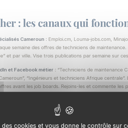
her : les canaux qui fonctio
écialisés Cameroun
: Emploi.cm, Louma-jobs.com, Minajo
aque semaine des offres de techniciens de maintenance. F
e” et par ville. Vise trois publications par semaine sur ces
dIn et Facebook métier
: “Techniciens de maintenance 
 Cameroun”, “Ingénieurs et techniciens Afrique centrale”.
ffres avant les job boards. Rejoins-les et commente les p
 par candidature spontanée
: identifie 30 entreprises d
onsulte les rapports annuels du GICAM et de Syndustrica
se des cookies et vous donne le contrôle sur
voie un mail personnalisé au chef de service maintenance