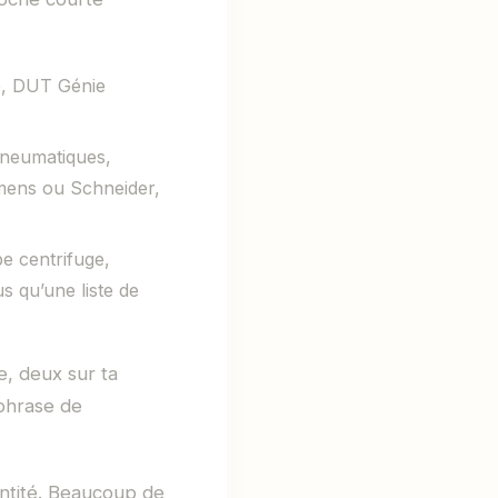
e, DUT Génie
pneumatiques,
mens ou Schneider,
e centrifuge,
s qu’une liste de
se, deux sur ta
 phrase de
entité. Beaucoup de