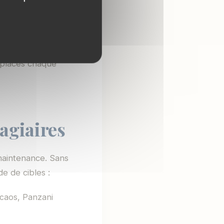
ute of Technology,
 Nestlé, Cimencam
 places chaque
tagiaires
 maintenance. Sans
de de cibles :
caos, Panzani