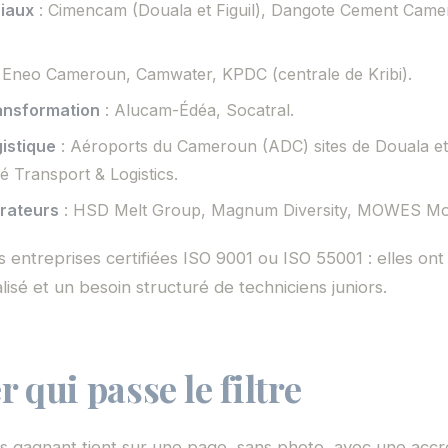
riaux
: Cimencam (Douala et Figuil), Dangote Cement Came
 Eneo Cameroun, Camwater, KPDC (centrale de Kribi).
ansformation
: Alucam-Édéa, Socatral.
gistique
: Aéroports du Cameroun (ADC) sites de Douala e
é Transport & Logistics.
grateurs
: HSD Melt Group, Magnum Diversity, MOWES Mo
es entreprises certifiées ISO 9001 ou ISO 55001 : elles on
isé et un besoin structuré de techniciens juniors.
r qui passe le filtre
 gagnant tient sur une page, sans photo, avec une acc