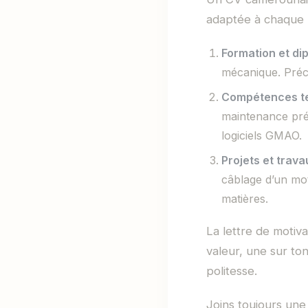
adaptée à chaque p
Formation et di
mécanique. Préci
Compétences t
maintenance pré
logiciels GMAO.
Projets et trav
câblage d’un mot
matières.
La lettre de motiva
valeur, une sur ton
politesse.
Joins toujours une